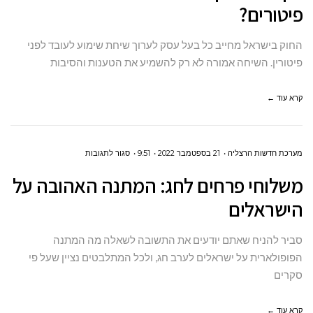
פיטורים?
לשיחת
שימוע
החוק בישראל מחייב כל בעל עסק לערוך שיחת שימוע לעובד לפני
לפני
פיטורין. השיחה אמורה לא רק להשמיע את הטענות והסיבות
פיטורים?
קרא עוד ←
על
מערכת חדשות הרצליה
21 בספטמבר 2022
9:51
סגור לתגובות
משלוחי
משלוחי פרחים לחג: המתנה האהובה על
פרחים
הישראלים
לחג:
המתנה
סביר להניח שאתם יודעים את התשובה לשאלה מה המתנה
האהובה
הפופולארית על ישראלים לערב חג, ולכל המתלבטים נציין שעל פי
על
סקרים
הישראלים
קרא עוד ←