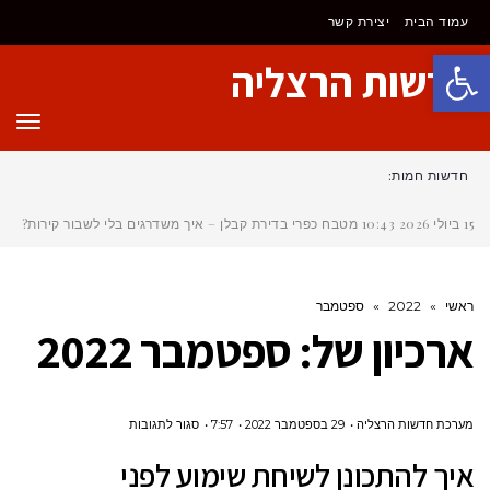
עמוד הבית
יצירת קשר
פתח סרגל נגישות
חדשות הרצליה
תפר
חדשות חמות:
15 ביולי 2026
10:43
מטבח כפרי בדירת קבלן – איך משדרגים בלי לשבור קירות?
ראשי
»
2022
»
ספטמבר
ארכיון של:
ספטמבר 2022
על
מערכת חדשות הרצליה
29 בספטמבר 2022
7:57
סגור לתגובות
איך
איך להתכונן לשיחת שימוע לפני
להתכונן