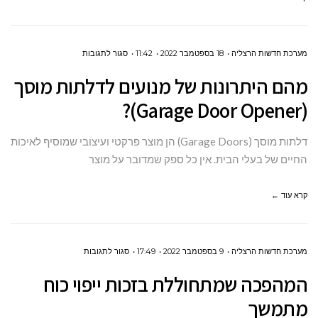
על
מערכת חדשות הרצליה
18 בספטמבר 2022
11:42
סגור לתגובות
מהם
מהם היתרונות של מנועים לדלתות מוסך
היתרונות
(Garage Door Opener)?
של
מנועים
דלתות מוסך (Garage Doors) הן מוצר פרקטי ועיצובי שמוסיף לאיכות
לדלתות
החיים של בעלי הבית. אין כל ספק שמדובר על מוצר
מוסך
(GARAGE
קרא עוד ←
DOOR
OPENER)?
על
מערכת חדשות הרצליה
9 בספטמבר 2022
17:49
סגור לתגובות
המהפכה
המהפכה שמתחוללת בזכות ייפוי כוח
שמתחוללת
מתמשך
בזכות