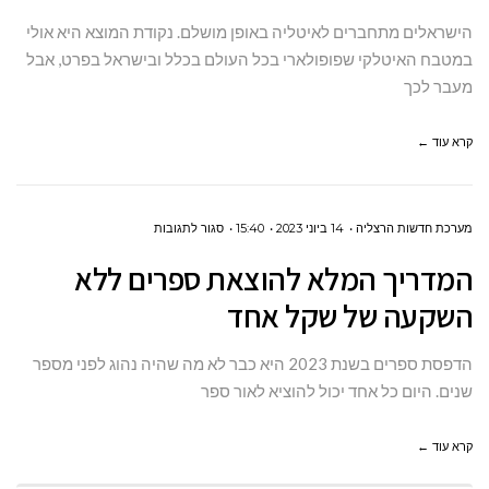
ברחבי
הישראלים מתחברים לאיטליה באופן מושלם. נקודת המוצא היא אולי
איטליה
במטבח האיטלקי שפופולארי בכל העולם בכלל ובישראל בפרט, אבל
לשומרי
מעבר לכך
כשרות
קרא עוד ←
על
מערכת חדשות הרצליה
14 ביוני 2023
15:40
סגור לתגובות
המדריך
המדריך המלא להוצאת ספרים ללא
המלא
השקעה של שקל אחד
להוצאת
ספרים
הדפסת ספרים בשנת 2023 היא כבר לא מה שהיה נהוג לפני מספר
ללא
שנים. היום כל אחד יכול להוציא לאור ספר
השקעה
של
קרא עוד ←
שקל