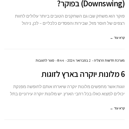
(Downswing) בפוקר?
(BANKROLL)
משפיע
פוקר הוא משחק שבו גם השחקנים הטובים ביותר עלולים לחוות
על
רצפים של חוסר מזל, שבירות והפסדים כלכליים – לכן, ניהול
היכולת
שלך
קרא עוד ←
לשרוד
דאונסווינגים
(DOWNSWING)
על
מערכת חדשות הרצליה
2 בפברואר 2024
8:44
סגור לתגובות
בפוקר?
6
6 מלונות יוקרה בארץ לזוגות
מלונות
יוקרה
זוגות אשר מחפשים מלונות יוקרה שיארחו אותם לחופשה מפנקת
בארץ
יכולים למצוא כאלו בכל רחבי הארץ. יש מלונות יוקרה עירוניים בתל
לזוגות
קרא עוד ←