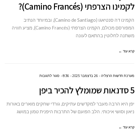
לקמינו הצרפתי (Camino Francés)?
מתי
הכי
הקמינו דה סנטיאגו (Camino de Santiago), ובמיוחד הנתיב
כדאי
המפורסם מכולם, הקמינו הצרפתי (Camino Francés), מציע חוויה
לצאת
משתנה לחלוטין בהתאם לעונה
לקמינו
הצרפתי
קרא עוד ←
(CAMINO
FRANCÉS)?
על
מערכת חדשות הרצליה
26 בדצמבר 2025
8:36
סגור לתגובות
5
5 סדנאות שמומלץ להכיר ביפן
סדנאות
שמומלץ
יפן היא הרבה מעבר למקדשים עתיקים, גורדי שחקים מוארים באורות
להכיר
ניאון וסושי איכותי. הלב הפועם של התרבות היפנית טמון במושג
ביפן
קרא עוד ←