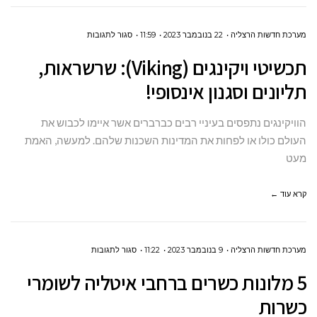
על
מערכת חדשות הרצליה
22 בנובמבר 2023
11:59
סגור לתגובות
תכשיטי
תכשיטי ויקינגים (Viking): שרשראות,
ויקינגים
תליונים וסגנון אינסופי!
(VIKING):
שרשראות,
הוויקינגים נתפסים בעיניי רבים כברברים אשר איימו לכבוש את
תליונים
העולם כולו או לפחות את המדינות השכנות שלהם. למעשה, האמת
וסגנון
מעט
אינסופי!
קרא עוד ←
על
מערכת חדשות הרצליה
9 בנובמבר 2023
11:22
סגור לתגובות
5
5 מלונות כשרים ברחבי איטליה לשומרי
מלונות
כשרות
כשרים