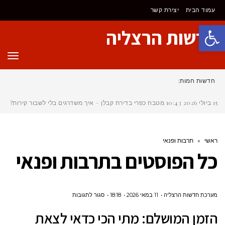
עמוד הבית
יצירת קשר
פתח סרגל נגישות
חדשות הרצליה
תפר
חדשות חמות:
15 ביולי 2026
10:43
מטבח כפרי בדירת קבלן – איך משדרגים בלי לשבור קירות?
ראשי
»
תרבות ופנאי
כל הפוסטים ב
תרבות ופנאי
על
מערכת חדשות הרצליה
11 במאי 2026
18:18
סגור לתגובות
הזמן
הזמן המושלם: מתי הכי כדאי לצאת
המושלם: