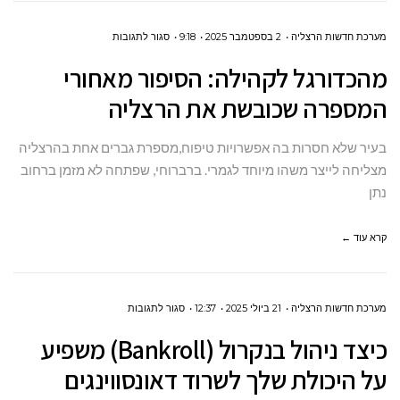
על
מערכת חדשות הרצליה
2 בספטמבר 2025
9:18
סגור לתגובות
מהכדורגל
מהכדורגל לקהילה: הסיפור מאחורי
לקהילה:
המספרה שכובשת את הרצליה
הסיפור
מאחורי
בעיר שלא חסרות בה אפשרויות טיפוח,מספרת גברים אחת בהרצליה
המספרה
מצליחה לייצר משהו מיוחד לגמרי. ברברוחי, שפתחה לא מזמן ברחוב
שכובשת
נתן
את
הרצליה
קרא עוד ←
על
מערכת חדשות הרצליה
21 ביולי 2025
12:37
סגור לתגובות
כיצד
כיצד ניהול בנקרול (Bankroll) משפיע
ניהול
על היכולת שלך לשרוד דאונסווינגים
בנקרול