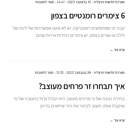
על
מערכת חדשות הרצליה
10 בדצמבר 2023
14:41
סגור לתגובות
6
6 צימרים רומנטיים בצפון
צימרים
רומנטיים
עבור מי שמחפשים רומנטיקה, יש לא מעט אפשרויות של לינה של
בצפון
לילה או שניים בצפון. יש צימרים ויחידות אירוח שהם
קרא עוד ←
על
מערכת חדשות הרצליה
28 בנובמבר 2023
12:33
סגור לתגובות
איך
איך תבחרו זר פרחים מעוצב?
תבחרו
זר
בחירה נכונה של זר פרחים מעוצב היא הבדל גדול בתגובה של מי
פרחים
שיקבלו אותו. חשוב לבחור את הזר שיתאים בדיוק
מעוצב?
קרא עוד ←