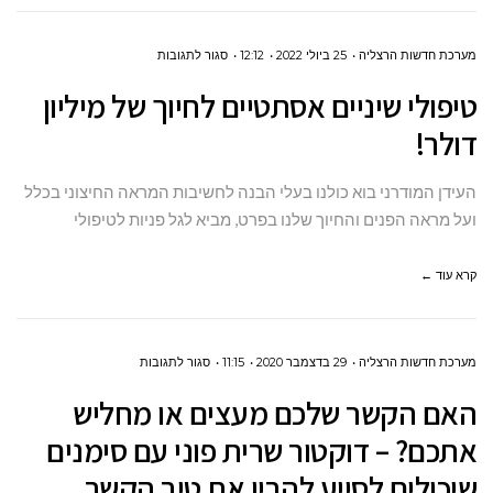
על
מערכת חדשות הרצליה
25 ביולי 2022
12:12
סגור לתגובות
טיפולי
טיפולי שיניים אסתטיים לחיוך של מיליון
שיניים
דולר!
אסתטיים לחיוך
של
העידן המודרני בוא כולנו בעלי הבנה לחשיבות המראה החיצוני בכלל
מיליון
ועל מראה הפנים והחיוך שלנו בפרט, מביא לגל פניות לטיפולי
דולר!
קרא עוד ←
על
מערכת חדשות הרצליה
29 בדצמבר 2020
11:15
סגור לתגובות
האם
האם הקשר שלכם מעצים או מחליש
הקשר
אתכם? – דוקטור שרית פוני עם סימנים
שלכם
שיכולים לסייע להבין את טיב הקשר
מעצים