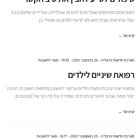
או
האם אתם מרגישים שמרימים לכם או שחלילה, מורידים אתכם בכל
מחליש
יום? מרגישים שבת הזוג לא יודעת לפרגן או שאולי בן
אתכם?
–
קרא עוד ←
דוקטור
שרית
פוני
על
מערכת חדשות הרצליה
26 בדצמבר 2020
19:30
סגור לתגובות
עם
רפואת
רפואת שיניים לילדים
סימנים
שיניים
שיכולים
לילדים
צחצוח שיניים בתינוקות וילדים וביקור ראשון במרפאה חשובים הרבה
לסייע
יותר ממה שרוב ההורים מניחים. שמירה על פה נקי של קטנטנים,
להבין
את
קרא עוד ←
טיב
הקשר
על
מערכת חדשות הרצליה
25 באוקטובר 2020
16:17
סגור לתגובות