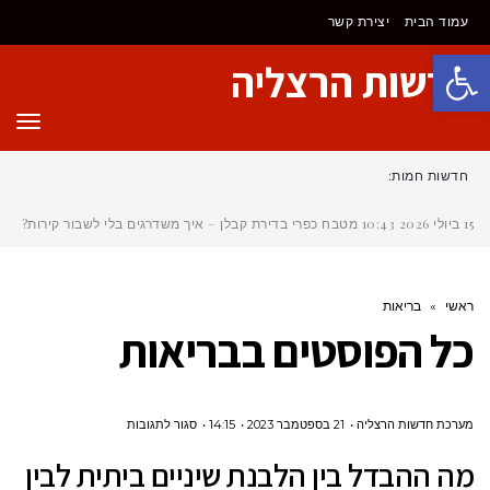
עמוד הבית
יצירת קשר
פתח סרגל נגישות
חדשות הרצליה
תפר
חדשות חמות:
15 ביולי 2026
10:43
מטבח כפרי בדירת קבלן – איך משדרגים בלי לשבור קירות?
ראשי
»
בריאות
כל הפוסטים ב
בריאות
על
מערכת חדשות הרצליה
21 בספטמבר 2023
14:15
סגור לתגובות
מה
מה ההבדל בין הלבנת שיניים ביתית לבין
ההבדל