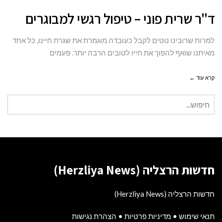
ד"ר
ד"ר שרית פוני – טיפול רגשי למבוגרים
שרית
פוני
למרות שרובינו נוטים לקבל כעובדה מוגמרת את שגרת חיינו, כל אחד
–
מאיתנו שואף להפוך את חייו לטובים הרבה יותר. פעמים
טיפול
קרא עוד ←
רגשי
למבוגרים
חיפוש
עבור:
חדשות הרצליה (Herzliya News)
חדשות הרצליה (Herzliya News)
תנאי שימוש
•
מדיניות פרטיות
•
הצהרת נגישות