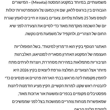
משמעותיים, במיוחד במקטע המסטה (Meseta) – המישורים
הגבוהים בין בורגוס ללאון, שם אין כמעט צל והטמפרטורות יכולות
לטפס מעל 25 מעלות צלזיוס. צועדים בעונה זו חייבים לאמץ שגרת
יום של השכמה מוקדמת מאוד כדי לסיים את הצעידה לפני שיא
החום של הצהריים, ולהקפיד על משמעת מים נוקשה.
האתגר הנוסף בקיץ הוא ה"מרוץ למיטות". בשל הפופולריות
העצומה של המקטע האחרון מסאריה לסנטיאגו, האלברגות
הציבוריות מתמלאות במהירות מסחררת, ויוצרות לעיתים מתח
מיותר אצל הצועדים. המלצה גורפת ליוצאים בקיץ 2026 היא
להזמין מקומות לינה מראש בבתי הארחה פרטיים או פנסיונים כדי
להבטיח ראש שקט. למרות הקשיים, הקיץ מציע הזדמנות ליהנות
מפסטיבלים מקומיים בכפרים ומשעות אור ארוכות מאוד,
שמאפשרות מנוחות צוהריים ממושכות בצל לפני שממשיכים
לנקודת הלינה הבאה.