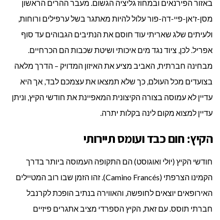
באזור הפירנאים ובמחוז גליציה הגשום. מעבר ההרים הראשון
מסן-ז'אן-פיי-דה-פור עלול להיות מאתגר בשל ערפילים ורוחות,
ולעיתים שלג שאריתי עוד חוסם את הנתיבים הגבוהים עד סוף
אפריל. לכן, ציוד נגד מים איכותי ושיטת שכבות הם הכרחיים.
מבחינה חברתית, האביב מציע את האיזון המדויק – הדרך מלאה
בצועדים מכל העולם, כך שלא תמצאו את עצמכם לבד, אך היא
עדיין לא עמוסה בצורה הקיצונית המאפיינת את חודשי הקיץ, וניתן
עדיין למצוא מקום לינה בקלות יתרה.
הקיץ: חום כבד ועומס תיירותי
חודשי הקיץ (יולי ואוגוסט) הם התקופה העמוסה ביותר בדרך
הקמינו הצרפתי (Camino Francés). זהו הזמן שבו רוב המטיילים
האירופאים יוצאים לחופשה, והאווירה בנתיב הופכת לקרנבל
חברתי תוסס. עם זאת, הקיץ הספרדי מציב אתגרים פיזיים