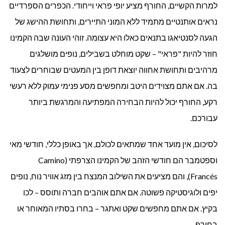
למרות הקשיים, החורף מציע יופי פראי וייחודי. הכפרים הספרדיים
נראים אותנטיים מתמיד ללא המוני התיירים, ותחושת ההישג של
הגעה לסנטיאגו בתנאים כאלו היא עצומה. זוהי העונה שבה הקמינו
חוזר להיות "פראי" – שקט מוחלט בשבילים, נופים מושלגים
מרהיבים ותחושת אחווה יוצאת דופן בין המעטים שבוחרים לצעוד
בה. אם אתם מצוידים היטב ומחפשים מסע פנימי עמוק ללא רעשי
רקע, החורף יכול להיות הבחירה המפתיעה והמרגשת ביותר
עבורכם.
לסיכום, אין מועד אחד שמתאים לכולם, אך באופן כללי, חודשי מאי
וספטמבר הם חודשי הזהב של הקמינו הצרפתי (Camino
Francés), והם מציעים את השילוב המנצח בין מזג אוויר נוח, נופים
יפים ולוגיסטיקה פשוטה. אם אתם אוהבים חברה ותוסס – לכו
בקיץ. אם אתם מחפשים שקט ואתגר – בחרו בסתיו המאוחר או
בחורף.