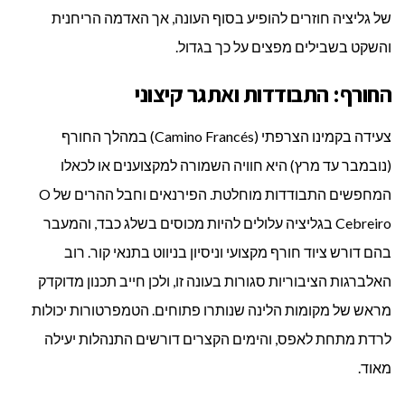
של גליציה חוזרים להופיע בסוף העונה, אך האדמה הריחנית
והשקט בשבילים מפצים על כך בגדול.
החורף: התבודדות ואתגר קיצוני
צעידה בקמינו הצרפתי (Camino Francés) במהלך החורף
(נובמבר עד מרץ) היא חוויה השמורה למקצוענים או לכאלו
המחפשים התבודדות מוחלטת. הפירנאים וחבל ההרים של O
Cebreiro בגליציה עלולים להיות מכוסים בשלג כבד, והמעבר
בהם דורש ציוד חורף מקצועי וניסיון בניווט בתנאי קור. רוב
האלברגות הציבוריות סגורות בעונה זו, ולכן חייב תכנון מדוקדק
מראש של מקומות הלינה שנותרו פתוחים. הטמפרטורות יכולות
לרדת מתחת לאפס, והימים הקצרים דורשים התנהלות יעילה
מאוד.