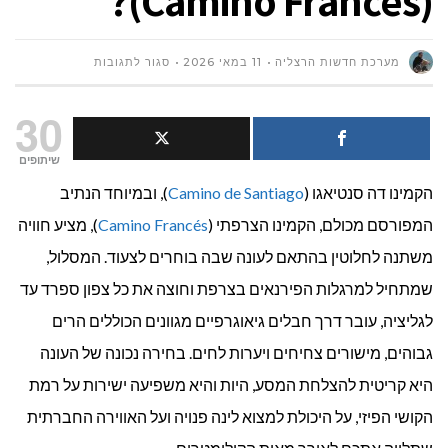
(Camino Francés)?
על
מערכת חדשות הרצליה
11 במאי 2026
סגור לתגובות
הזמן
30
המושלם:
שיתופים
הקמינו דה סנטיאגו (
Camino de Santiago
), ובמיוחד הנתיב
מתי
המפורסם מכולם, הקמינו הצרפתי (
Camino Francés
), מציע חוויה
הכי
משתנה לחלוטין בהתאם לעונה שבה בוחרים לצעוד. המסלול,
כדאי
שמתחיל למרגלות הפירנאים בצרפת וחוצה את כל צפון ספרד עד
לגליציה, עובר דרך חבלים גיאוגרפיים מגוונים הכוללים הרים
לצאת
גבוהים, מישורים צחיחים ויערות לחים. בחירה נכונה של העונה
לקמינו
היא קריטית להצלחת המסע, היות והיא משפיעה ישירות על רמת
הצרפתי
הקושי הפיזי, על היכולת למצוא לינה פנויה ועל האווירה החברתית