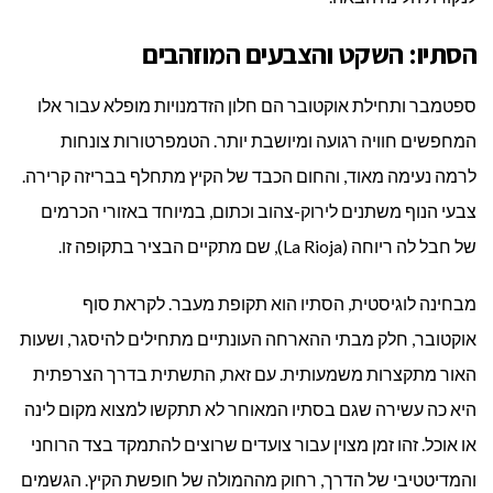
הסתיו: השקט והצבעים המוזהבים
ספטמבר ותחילת אוקטובר הם חלון הזדמנויות מופלא עבור אלו
המחפשים חוויה רגועה ומיושבת יותר. הטמפרטורות צונחות
לרמה נעימה מאוד, והחום הכבד של הקיץ מתחלף בבריזה קרירה.
צבעי הנוף משתנים לירוק-צהוב וכתום, במיוחד באזורי הכרמים
של חבל לה ריוחה (La Rioja), שם מתקיים הבציר בתקופה זו.
מבחינה לוגיסטית, הסתיו הוא תקופת מעבר. לקראת סוף
אוקטובר, חלק מבתי ההארחה העונתיים מתחילים להיסגר, ושעות
האור מתקצרות משמעותית. עם זאת, התשתית בדרך הצרפתית
היא כה עשירה שגם בסתיו המאוחר לא תתקשו למצוא מקום לינה
או אוכל. זהו זמן מצוין עבור צועדים שרוצים להתמקד בצד הרוחני
והמדיטטיבי של הדרך, רחוק מההמולה של חופשת הקיץ. הגשמים