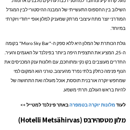
מעל קו הרקיע ומחובר למחסני רכבת עתיקים מלבנים אדומות.
השילוב בין החספוס התעשייתי של המבנה ההיסטורי לבין המגדל
המודרני יוצר מתח עיצובי מרתק שמעניק למלון אופי ייחודי ויוקרתי
במיוחד.
גולת הכותרת של המלון היא ללא ספק ה-"Moro Sky Bar" בקומה
ה-25, המציע את התצפית היפה ביותר בפינלנד על האגמים והעיר.
החדרים מעוצבים בקו נקי ומתוחכם, עם חלונות ענק המכניסים את
הנוף פנימה כחלק בלתי נפרד מהעיצוב. טורני הוא המקום למי
שמחפש יוקרה אורבנית תוססת, אוכל מעולה ואת התחושה של
להיות בראש העולם, תרתי משמע.
לעוד
מלונות יוקרה בטמפרה
באתר פינלנד למטייל >>
מלון מטסהירבס (Hotelli Metsähirvas)