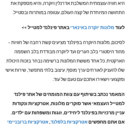
היא חוויה עוצמתית המשלבת אדרנלין ויוקרה, והיא מספקת את
התחושה המיוחדת של קצה העולם, עטופה במותרות ובסטייל.
לעוד
מלונות יוקרה באינארי
באתר פינלנד למטייל >>
לסיכום, מלונות היוקרה בפינלנד מציעים קשת רחבה של חוויות –
מהוד היסטורי בלב הערים ועד ליוקרה מבודדת בלב השממה
הארקטית. כל אחד מששת המלונות ברשימה נבחר בזכות היכולת
שלו להעניק לאורחים ערך מוסף, עיצוב בלתי מתפשר, שירות אישי
ומקצועי וישאירו אתכם עם טעם של עוד.
המאמר נכתב בשיתוף עם צוות המומחים של אתר פילנד
למטייל העצמאי אשר סוקרים מלונות, אטרקציות ונקודות
עניין מרכזיות בפינלנד ליחידים, זוגות ומשפחות עם ילדים.
אם אתם מחפשים
אטרקציות בלפלנד
,
אטרקציות ברובניימי