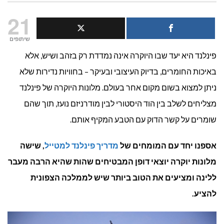
מלונות
21
יוקרה
שיתופים
פינלנד היא יעד שבו היוקרה אינה נמדדת רק בזהב ושיש, אלא
בפינלנד:
באיכות החומרים, בדיוק העיצובי ובעיקר – בחוויות נדירות שלא
6
ניתן למצוא בשום מקום אחר בעולם. מלונות היוקרה של פינלנד
מלונות
מצליחים לשלב בין הוד היסטורי לבין מודרניזם נועז, תוך שהם
שומרים על קשר הדוק עם הטבע המקיף אותם.
בלתי
נשכחים
אספנו יחד עם המומחים של
מדריך פינלנד למטייל
, שישה
מלונות יוקרה יוצאי דופן המבטיחים שהות שהיא הרבה מעבר
ללינה ומציעים את הטוב ביותר שיש לממלכה הצפונית
להציע.