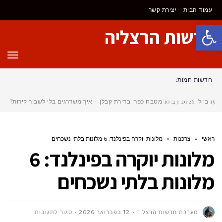
עמוד הבית
יצירת קשר
פתח סרגל נגישות
חדשות הרצליה
תפר
חדשות חמות:
15 ביולי 2026
10:43
מטבח כפרי בדירת קבלן – איך משדרגים בלי לשבור קירות?
ראשי
»
צרכנות
»
מלונות יוקרה בפינלנד: 6 מלונות בלתי נשכחים
מלונות יוקרה בפינלנד: 6
מלונות בלתי נשכחים
על
מערכת חדשות הרצליה
12 בפברואר 2026
סגור לתגובות