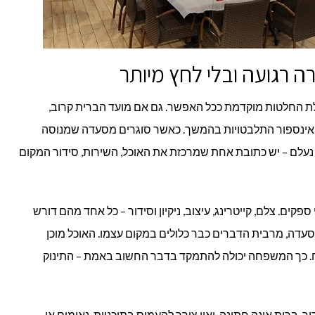
רה רגועה ובלי לחץ מיותר
לת החלטות מוקדמת ככל האפשר. גם אם מועד הברית קרוב,
אינספור התלבטויות בהמשך. כאשר סוגרים מסעדה שמנוסה
 נעלם – יש כתובת אחת שמרכזת את האוכל, השירות, סידור המקום
פקים. צלם, קייטרינג, עיצוב, ניקיון וסידור – כל אחד מהם דורש
סעדה, מרבית הדברים כבר כלולים במקום עצמו. האוכל מוכן
רוח. כך המשפחה יכולה להתמקד בדבר החשוב באמת – התינוק
ר. ברית אינה חתונה, ואין צורך להעמיס בתוכניות, נאומים או