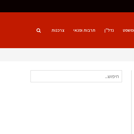
ומשפט
נדל"ן
תרבות ופנאי
צרכנות
חיפוש
עבור: