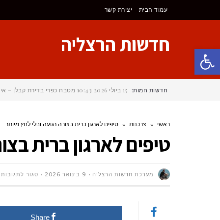
עמוד הבית
יצירת קשר
חדשות הרצליה
פתח סרגל נגישות
חדשות חמות:
15 ביולי 2026
10:43
מטבח כפרי בדירת קבלן – איך
ראשי
»
צרכנות
»
טיפים לארגון ברית בצורה רגועה ובלי לחץ מיותר
טיפים לארגון ברית בצור
ע
מערכת חדשות הרצליה
9 בינואר 2026
סגור לתגובות
ט
Share
ל