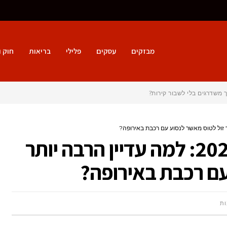
מבזקים
עסקים
פלילי
בריאות
חוק 
 משדרגים בלי לשבור קירות?
האבסורד של אירופה 2025: למה עדיין הרבה יותר
עם רכבת באירופה?
על
ות
האבסורד