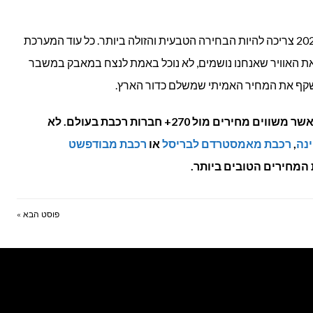
לסיכום, הנסיעה ברכבת באירופה של 2025 צריכה להיות הבחירה הטבעית והזולה ביותר. כל עוד המערכת
וס ב-15 אירו ולזהם את האוויר שאנחנו נושמים, לא נוכל באמת לנצח במאבק במשבר
שקף את המחיר האמיתי שמשלם כדור הארץ.
אשר משווים מחירים מול 270+ חברות רכבת בעולם. לא
ינה
,
רכבת מאמסטרדם לבריסל
או
רכבת מבודפשט
 המחירים הטובים ביותר.
פוסט הבא »