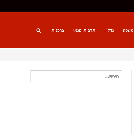
ומשפט
נדל"ן
תרבות ופנאי
צרכנות
חיפוש
עבור: