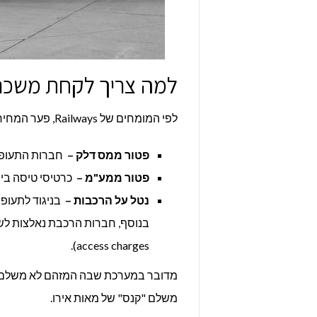
למה צריך לקחת משכנ
לפי המומחים של Railways, פער המחירים אינו נובע מיעילות של חברות התעופה, אלא ממדיניות המיסוי:
פטור ממס דלק –
חברות התעופה 
פטור ממע"מ –
כרטיסי טיסה בינ
נטל על הרכבות –
בניגוד לתעופ
access charges).
מדובר במערכת שבה המזהם לא משלם, 
משלם "קנס" של מאות אירו.