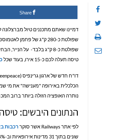
Share
דמיינו שאתם מתכננים טיול מברצלונה ל
שפולטת כ-280 ק"ג של פחמן לאטמוספירה והשנייה היא נסיעה עם
שפולטת כ-8 ק"ג בלבד- על הני
טיסה תעלה לכם כ-15 אירו, בעוד שכל
כ
הכלכלית באירופה "מענישה" את מי שמנ
נותרה האופציה הזולה ביותר ברוב המכר
הנתונים היבשים: טיסה זולה פ
לפי אתר Railways אשר סוקר
רכבות בא