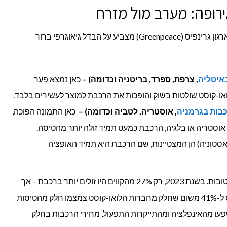
ופה: מערב מול מזרח
לפי המומחים של Railways, הדו"ח של ארגון גרינפיס (Greenpeace) מצביע על הבדל גיאוגרפי ברור
איטליה
, צרפת, ספרד, בריטניה וכדומה) –
כאן נמצא פער
ואו-קוסט שולטות בשוק והופכות את הרכבת למוצר לעשירים בלבד.
בות בגרמניה
, אוסטריה, לטביה וכדומה) –
כאן התמונה הפוכה,
ה, אוסטריה או בלגיה, הרכבת כמעט תמיד זולה יותר מהטיסה.
אסטוניה) הן המצטיינות, שם הרכבת היא תמיד האופציה
למרות התמונה הקודרת, יש גם חדשות טובות. בשנת 2023, רק 27% מהקווים היו זולים יותר ברכבת – אך
לפי הדו"ח, בשנת 2025 הנתון הזה טיפס ל-41% משום שחלק מחברות הלואו-קוסט צמצמו חלק מהטיסות
שפעו מהאינפלציה ומהתייקרות התפעול, מחירי הרכבות בחלק