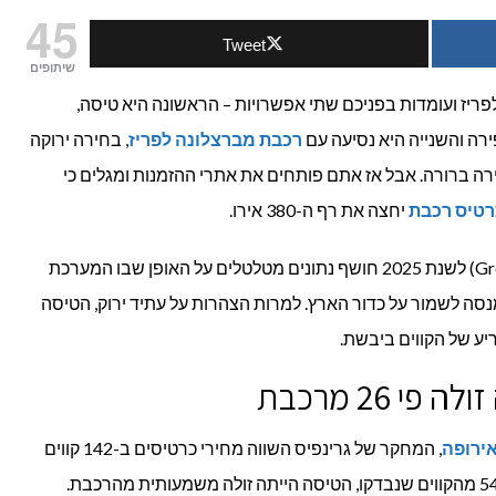
45
Tweet
של
שיתופים
אירופה
פריז ועומדות בפניכם שתי אפשרויות – הראשונה היא טיסה,
רכבת מברצלונה לפריז
, בחירה ירוקה
2025:
יר, הבחירה ברורה. אבל אז אתם פותחים את אתרי ההזמנות ומגלים כי
למה
רטיס רכבת
יחצה את רף ה-380 אירו.
עדיין
דו"ח חדש של ארגון גרינפיס (Greenpeace) לשנת 2025 חושף נתונים מטלטלים על האופן שבו המערכת
הרבה
סה לשמור על כדור הארץ. למרות הצהרות על עתיד ירוק, הטיסה
יע של הקווים ביבשת.
יותר
י 26 מרכבת
זול
לטוס
ירופה
, המחקר של גרינפיס השווה מחירי כרטיסים ב-142 קווים
שונים בתוך 31 מדינות אירופאיות וב-54% מהקווים שנבדקו, הטיסה הייתה זולה משמעותית מהרכבת.
מאשר