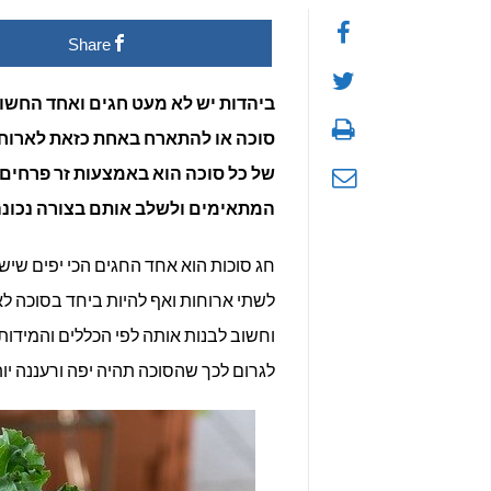
Share
פ
ל
ביהדות יש לא מעט חגים ואחד החשו
סוכה או להתארח באחת כזאת לארוחת
4
של כל סוכה הוא באמצעות זר פרחים 
ר
המתאימים ולשלב אותם בצורה נכונה.
ל
חג סוכות הוא אחד החגים הכי יפים שי
ז
לשתי ארוחות ואף להיות ביחד בסוכה ל
וחשוב לבנות אותה לפי הכללים והמידות
פ
לגרום לכך שהסוכה תהיה יפה ורעננה י
ל