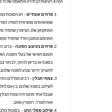
הנה 4 רעיונות לבחירה והתאמה של זר פרחים לסוכה:
פרחים עונתיים
– חג הסוכות נער
שמתאימים ספציפית לסתיו. הפרחי
המתקתק שלו, הציפורן שתמיד מש
המהמם וכמובן הורד שתמיד מוסיף
פרחים בעיצוב הסוכה
– ברוב המ
הטעם האישי של בעלי הסוכה, הא
בסוכה או בדיוק להיפך, לבחור צבע
להעניק 'חיים' וצבע לסוכה שלכם.
צמחי תבלין
– רבים מגדלים כתחב
לשילוב בסוכה שלכם, בין אם לתל
שבכל אחד מהם יהיה צמח תבלין אח
זאת לוונדר, רוזמרין ואזוב.
שילוב סמלי החג
– בסוכות כולם 