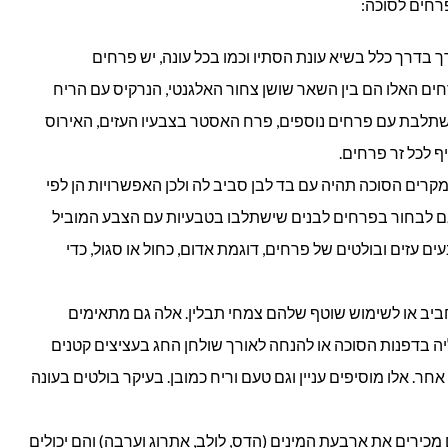
ך בדרך כלל בשיא עונת הסתיו וכמו בכל עונה, יש פרחים
ם האלו הם בין השאר שושן צחור האלגנטי, הנרקיס עם הריח
תלבת עם פרחים נוספים, פרח האסטר בצבעיו העזים, האירוס
 לכל זר פרחים.
קרים הסוכה תהיה עם בד לבן סביב לה ולכן האפשרויות הן לפי
ם לבחור בפרחים לבנים שישתלבו בטבעיות עם הצבע המוביל
ים עזים ובולטים של פרחים, דוגמת אדום, כחול או סגול, כדי
יב או לשימוש שוטף שלהם צמחי תבלין. אלה גם מתאימים
יה בדפנות הסוכה או להנחה לאורך שולחן החג בעציצים קטנים
ר. אלו מוסיפים עניין וגם טעם וריח כמובן. בעיקר בולטים בעונה
מכירים את ארבעת המינים (הדס, לולב, אתרוג וערבה) והם יכולים